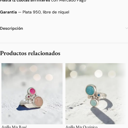
Hasta 12 cuotas sin interés
con Mercado Pago
Garantía
— Plata 950, libre de níquel
Descripción
Productos relacionados
Anillo Mix Rosé
Anillo Mix Oceánico