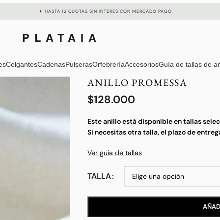
✦ HASTA 12 CUOTAS SIN INTERÉS CON MERCADO PAGO
PLATAIA
es
Colgantes
Cadenas
Pulseras
Orfebrería
Accesorios
Guía de tallas de an
ANILLO PROMESSA
$
128.000
Este anillo está disponible en tallas sele
Si necesitas otra talla, el plazo de entre
Ver guía de tallas
TALLA
AÑAD