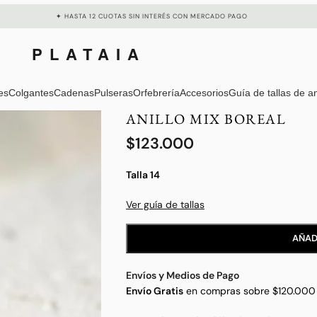
✦ HASTA 12 CUOTAS SIN INTERÉS CON MERCADO PAGO
PLATAIA
es
Colgantes
Cadenas
Pulseras
Orfebrería
Accesorios
Guía de tallas de an
ANILLO MIX BOREAL
$
123.000
Talla 14
Ver guía de tallas
AÑAD
Envíos y Medios de Pago
Envío Gratis
en compras sobre $120.000