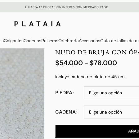
✦ HASTA 12 CUOTAS SIN INTERÉS CON MERCADO PAGO
PLATAIA
es
Colgantes
Cadenas
Pulseras
Orfebrería
Accesorios
Guía de tallas de an
NUDO DE BRUJA CON ÓP
$
54.000
-
$
78.000
Incluye cadena de plata de 45 cm.
PIEDRA
CADENA
AÑAD