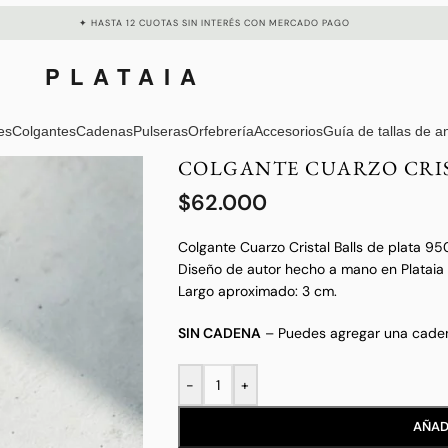
✦ HASTA 12 CUOTAS SIN INTERÉS CON MERCADO PAGO
PLATAIA
es
Colgantes
Cadenas
Pulseras
Orfebrería
Accesorios
Guía de tallas de an
COLGANTE CUARZO CRIST
$
62.000
Colgante Cuarzo Cristal Balls de plata 950
Diseño de autor hecho a mano en Plataia
Largo aproximado: 3 cm.
SIN CADENA
– Puedes agregar una caden
-
+
AÑAD