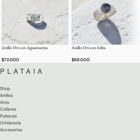
Anillo Ori con Aguamarina
Anillo Ori con Iolita
$
72.000
$
68.000
PLATAIA
Shop
Anillos
Aros
Collares
Pulseras
Orfebrería
Accesorios