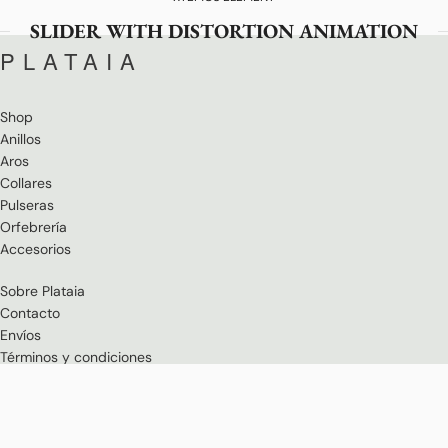
SLIDER WITH DISTORTION ANIMATION
PLATAIA
Shop
Anillos
Aros
Collares
Pulseras
Orfebrería
Accesorios
Sobre Plataia
Contacto
Envíos
Términos y condiciones
Cambios y devoluciones
Política de privacidad
PLATAIA
2024 · CHILE · TODOS LOS DERECHOS RESERVADOS